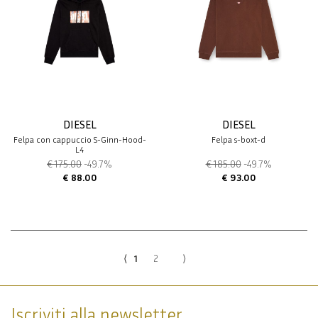
DIESEL
DIESEL
Felpa con cappuccio S-Ginn-Hood-
Felpa s-boxt-d
L4
€ 175.00
-49.7%
€ 185.00
-49.7%
€ 88.00
€ 93.00
⟨
1
2
⟩
Iscriviti alla newsletter