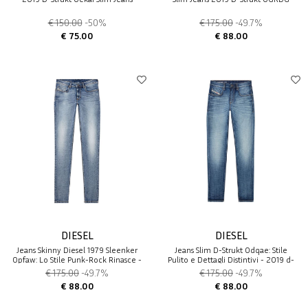
€ 150.00
-50%
€ 175.00
-49.7%
€ 75.00
€ 88.00
DIESEL
DIESEL
Jeans Skinny Diesel 1979 Sleenker
Jeans Slim D-Strukt 0dqae: Stile
0pfaw: Lo Stile Punk-Rock Rinasce -
Pulito e Dettagli Distintivi - 2019 d-
1979 sleenker
strukt
€ 175.00
-49.7%
€ 175.00
-49.7%
€ 88.00
€ 88.00