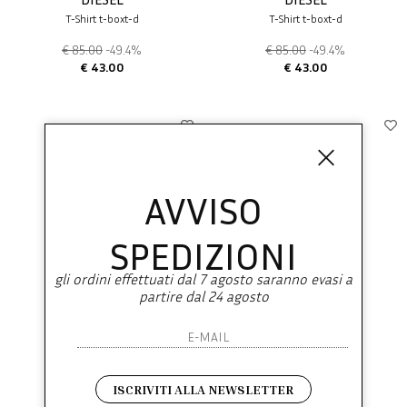
T-Shirt t-boxt-d
T-Shirt t-boxt-d
€ 85.00
-49.4%
€ 85.00
-49.4%
€ 43.00
€ 43.00
AVVISO
SPEDIZIONI
gli ordini effettuati dal 7 agosto saranno evasi a
partire dal 24 agosto
DIESEL
DIESEL
T-Shirt t-boxt-d
T-Just-Rw
€ 85.00
-49.4%
€ 125.00
-49.6%
ISCRIVITI ALLA NEWSLETTER
€ 43.00
€ 63.00