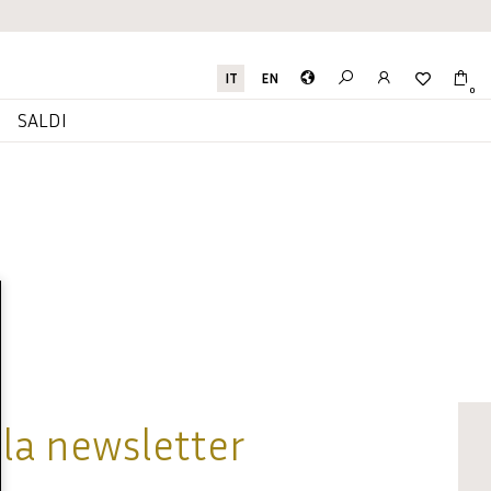
IT
EN
0
I
SALDI
alla newsletter