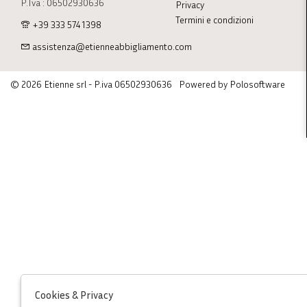
P.Iva : 06502930636
Privacy
Termini e condizioni
+39 333 574 1398
assistenza@etienneabbigliamento.com
© 2026 Etienne srl - P.iva 06502930636
Powered by Polosoftware
Cookies & Privacy