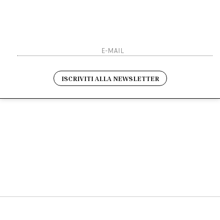
Sarai sempre aggiornato s
Resi
Contatti
Pagamenti
Spedizione
ho letto ed accettato le 
ISCRIVITI ALLA NEWSLETTER