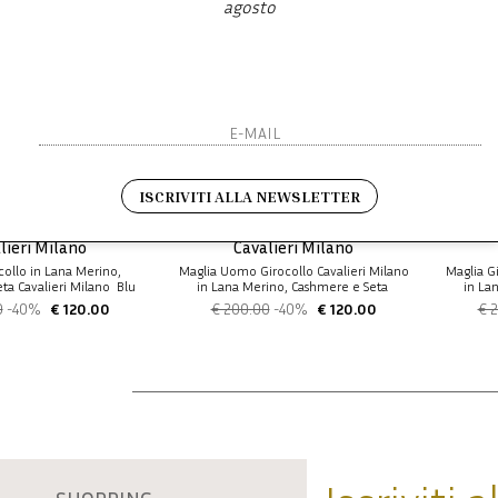
agosto
ISCRIVITI ALLA NEWSLETTER
lieri Milano
Cavalieri Milano
collo in Lana Merino,
Maglia Uomo Girocollo Cavalieri Milano
Maglia G
a Cavalieri Milano  Blu
in Lana Merino, Cashmere e Seta 
in La
Petrolio
Grigio Antracite
0
-40%
€ 120.00
€ 200.00
-40%
€ 120.00
€ 