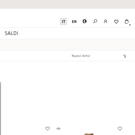
IT
EN
0
I
SALDI