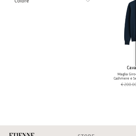
Colore
Cava
Maglia Giro
Cashmere e Set
€ 200.0
Etienne